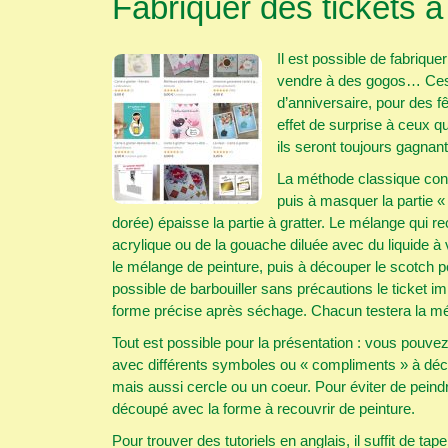
Fabriquer des tickets à 
Il est possible de fabrique
vendre à des gogos… Ces t
d’anniversaire, pour des f
effet de surprise à ceux q
ils seront toujours gagnant
La méthode classique consi
puis à masquer la partie «
dorée) épaisse la partie à gratter. Le mélange qui re
acrylique ou de la gouache diluée avec du liquide à
le mélange de peinture, puis à découper le scotch pour
possible de barbouiller sans précautions le ticket 
forme précise après séchage. Chacun testera la mét
Tout est possible pour la présentation : vous pouvez
avec différents symboles ou « compliments » à décou
mais aussi cercle ou un coeur. Pour éviter de peind
découpé avec la forme à recouvrir de peinture.
Pour trouver des tutoriels en anglais, il suffit de t