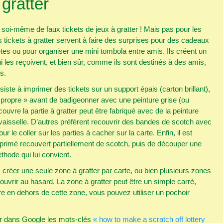
gratter
r soi-même de faux tickets de jeux à gratter ! Mais pas pour les
ickets à gratter servent à faire des surprises pour des cadeaux
êtes ou pour organiser une mini tombola entre amis. Ils créent un
ui les reçoivent, et bien sûr, comme ils sont destinés à des amis,
s.
ste à imprimer des tickets sur un support épais (carton brillant),
 propre » avant de badigeonner avec une peinture grise (ou
couvre la partie à gratter peut être fabriqué avec de la peinture
 vaisselle. D’autres préfèrent recouvrir des bandes de scotch avec
 le coller sur les parties à cacher sur la carte. Enfin, il est
imprimé recouvert partiellement de scotch, puis de découper une
hode qui lui convient.
 créer une seule zone à gratter par carte, ou bien plusieurs zones
vrir au hasard. La zone à gratter peut être un simple carré,
re en dehors de cette zone, vous pouvez utiliser un pochoir
aper dans Google les mots-clés
« how to make a scratch off lottery