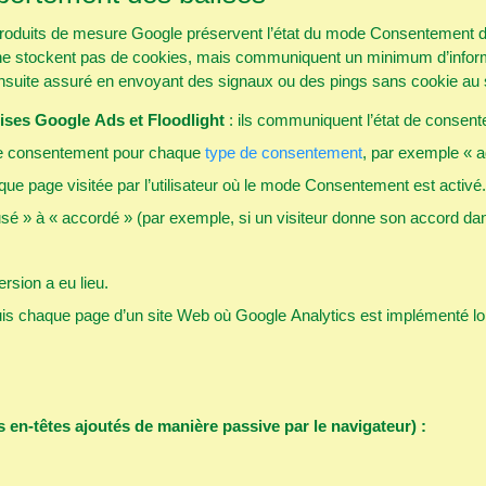
duits de mesure Google préservent l’état du mode Consentement d’un 
 stockent pas de cookies, mais communiquent un minimum d’informations 
st ensuite assuré en envoyant des signaux ou des pings sans cookie au
lises Google Ads et Floodlight
: ils communiquent l’état de consent
e le consentement pour chaque
type de consentement
, par exemple « a
ue page visitée par l’utilisateur où le mode Consentement est activé
usé » à « accordé » (par exemple, si un visiteur donne son accord dan
ersion a eu lieu.
uis chaque page d’un site Web où Google Analytics est implémenté 
s en-têtes ajoutés de manière passive par le navigateur) :