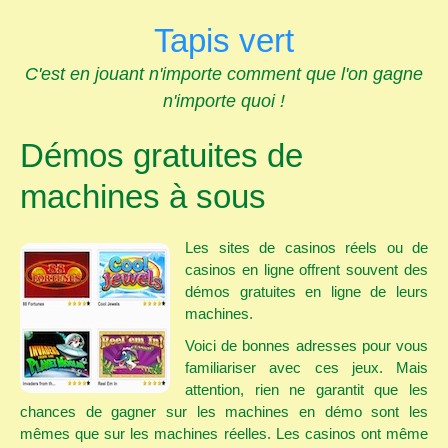
Skip
Tapis vert
to
content
C'est en jouant n'importe comment que l'on gagne
n'importe quoi !
Démos gratuites de
machines à sous
Les sites de casinos réels ou de
casinos en ligne offrent souvent des
démos gratuites en ligne de leurs
machines.
Voici de bonnes adresses pour vous
familiariser avec ces jeux. Mais
attention, rien ne garantit que les
chances de gagner sur les machines en démo sont les
mêmes que sur les machines réelles. Les casinos ont même