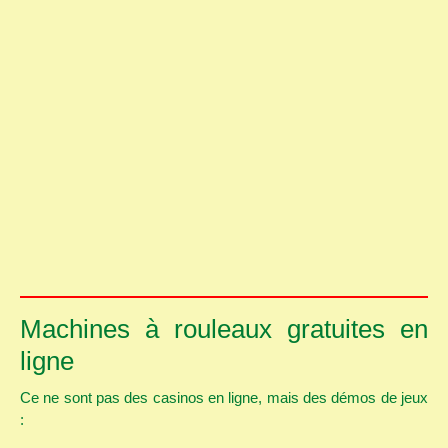
Machines à rouleaux gratuites en
ligne
Ce ne sont pas des casinos en ligne, mais des démos de jeux
: