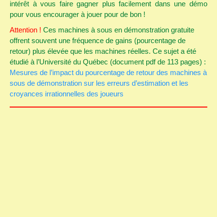
intérêt à vous faire gagner plus facilement dans une démo
pour vous encourager à jouer pour de bon !
Attention !
Ces machines à sous en démonstration gratuite
offrent souvent une fréquence de gains (pourcentage de
retour) plus élevée que les machines réelles. Ce sujet a été
étudié à l’Université du Québec (document pdf de 113 pages) :
Mesures de l’impact du pourcentage de retour des machines à
sous de démonstration sur les erreurs d’estimation et les
croyances irrationnelles des joueurs